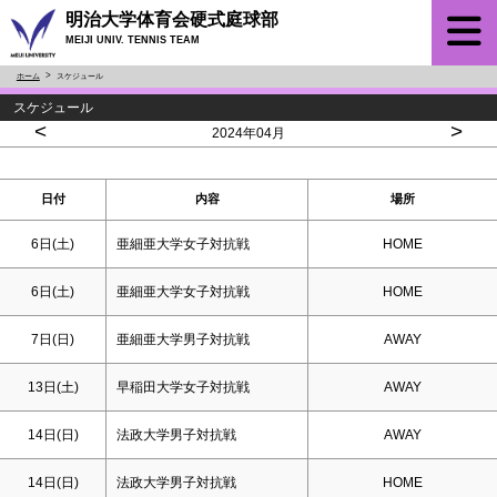
明治大学体育会硬式庭球部
MEIJI UNIV. TENNIS TEAM
ホーム
スケジュール
スケジュール
<
>
2024年04月
日付
内容
場所
6日(
土
)
亜細亜大学女子対抗戦
HOME
6日(
土
)
亜細亜大学女子対抗戦
HOME
7日(
日
)
亜細亜大学男子対抗戦
AWAY
13日(
土
)
早稲田大学女子対抗戦
AWAY
14日(
日
)
法政大学男子対抗戦
AWAY
14日(
日
)
法政大学男子対抗戦
HOME