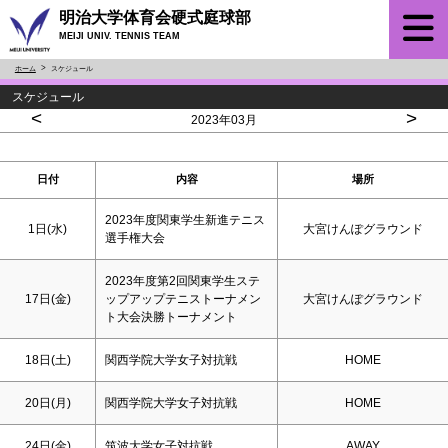
明治大学体育会硬式庭球部
MEIJI UNIV. TENNIS TEAM
ホーム
スケジュール
スケジュール
<
>
2023年03月
日付
内容
場所
2023年度関東学生新進テニス
1日(水)
大宮けんぽグラウンド
選手権大会
2023年度第2回関東学生ステ
17日(金)
ップアップテニストーナメン
大宮けんぽグラウンド
ト大会決勝トーナメント
18日(
土
)
関西学院大学女子対抗戦
HOME
20日(月)
関西学院大学女子対抗戦
HOME
24日(金)
筑波大学女子対抗戦
AWAY