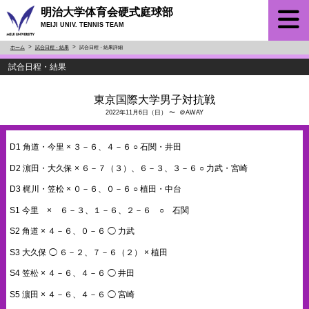
明治大学体育会硬式庭球部
MEIJI UNIV. TENNIS TEAM
ホーム
試合日程・結果
試合日程・結果詳細
試合日程・結果
東京国際大学男子対抗戦
2022年11月6日（日） 〜 ＠AWAY
D1 角道・今里 × ３－６、４－６ ○ 石関・井田
D2 濵田・大久保 × ６－７（３）、６－３、３－６ ○ 力武・宮崎
D3 梶川・笠松 × ０－６、０－６ ○ 植田・中台
S1 今里 × ６－３、１－６、２－６ ○ 石関
S2 角道 × ４－６、０－６ ◯ 力武
S3 大久保 ◯ ６－２、７－６（２） × 植田
S4 笠松 × ４－６、４－６ ◯ 井田
S5 濵田 × ４－６、４－６ ◯ 宮崎